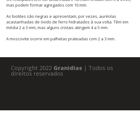
mas podem formar agregados com 10 mm.
As biotites são negras e apresentam, por vezes, auréolas
acastanhadas de óxido de ferro hidratados à sua volta. Têm em
média 2 a 3 mm, mas alguns cristais atingem 4 a 5 mm.
A moscovite ocorre em palhetas prateadas com 2 a 3 mm.
Copyright 2022
Granidias
| Todos os
direitos reservados